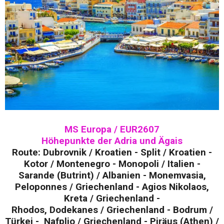
MS Europa / EUR2607
Höhepunkte der Adria und Ägais
Route: Dubrovnik / Kroatien - Split / Kroatien -
Kotor / Montenegro - Monopoli / Italien -
Sarande (Butrint) / Albanien - Monemvasia,
Peloponnes / Griechenland - Agios Nikolaos,
Kreta / Griechenland -
Rhodos, Dodekanes / Griechenland - Bodrum /
Türkei - Nafplio / Griechenland - Piräus (Athen) /