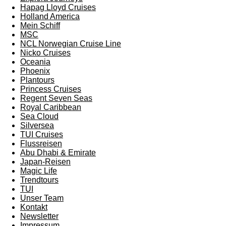
Hapag Lloyd Cruises
Holland America
Mein Schiff
MSC
NCL Norwegian Cruise Line
Nicko Cruises
Oceania
Phoenix
Plantours
Princess Cruises
Regent Seven Seas
Royal Caribbean
Sea Cloud
Silversea
TUI Cruises
Flussreisen
Abu Dhabi & Emirate
Japan-Reisen
Magic Life
Trendtours
TUI
Unser Team
Kontakt
Newsletter
Impressum