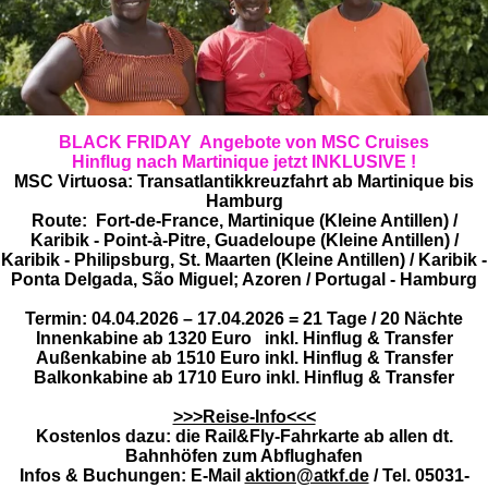
BLACK FRIDAY Angebote von MSC Cruises
Hinflug nach Martinique jetzt INKLUSIVE !
MSC Virtuosa: Transatlantikkreuzfahrt ab Martinique bis
Hamburg
Route: Fort-de-France, Martinique (Kleine Antillen) /
Karibik - Point-à-Pitre, Guadeloupe (Kleine Antillen) /
Karibik - Philipsburg, St. Maarten (Kleine Antillen) / Karibik -
Ponta Delgada, São Miguel; Azoren / Portugal - Hamburg
Termin: 04.04.2026 – 17.04.2026 = 21 Tage / 20 Nächte
Innenkabine ab
1320 Euro
inkl. Hinflug & Transfer
Außenkabine ab
1510 Euro
inkl. Hinflug & Transfer
Balkonkabine ab
1710 Euro
inkl. Hinflug & Transfer
>>>Reise-Info<<<
Kostenlos dazu: die Rail&Fly-Fahrkarte ab allen dt.
Bahnhöfen zum Abflughafen
Infos & Buchungen: E-Mail
aktion@atkf.de
/ Tel. 05031-