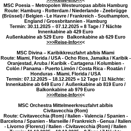
>>>Reise-Info<<
<
MSC Poesia – Metropolen Westeuropas ab/bis Hamburg
Route: Hamburg - Rotterdam / Niederlande - Zeebrügge
(Brüssel) / Belgien - Le Havre / Frankreich - Southampton,
England / Grossbritannien - Hamburg
Termin: 30.11.2025 – 07.12.2025 = 8 Tage / 7 Nächte
Innenkabine ab 429 Euro
Außenkabine ab 529 Euro Balkonkabine ab 629 Euro
>>>Reise-Info<<
<
MSC Divina – Karibikkreuzfahrt ab/bis Miami
Route: Miami, Florida / USA - Ocho Rios, Jamaika / Karibik -
Oranjestad, Aruba / Karibik - Cartagena / Kolumbien -
Colón / Panama - Puerto Limón / Costa Rica - Roatán /
Honduras - Miami, Florida / USA
Termin: 07.12.2025 – 18.12.2025 = 12 Tage / 11 Nächte:
Innenkabine ab 649 Euro / Außenkabine ab 819 Euro /
Balkonkabine ab 979 Euro
>>>Reise-Info<<
<
MSC Orchestra Mittelmeerkreuzfahrt ab/bis
Civitavecchia
(Rom)
Route: Civitavecchia (Rom) / Italien - Valencia / Spanien -
Barcelona / Spanien - Marseille / Frankreich - Genua / Italien
- Livorno (Florenz) / Italien - Civitavecchia (Rom) / Italien