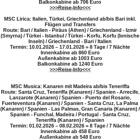
Balkonkabine ab 706 Euro
>>>Reise-Info<<<
MSC Lirica: Italien, Türkei, Griechenland ab/bis Bari inkl.
Flügen und Transfers
Route: Bari / Italien - Piräus (Athen) / Griechenland - Izmir
(Smyrna) / Türkei - Istanbul / Türkei - Korfu, Korfu (Ionische
Inseln) / Griechenland - Bari / Italien
Termin: 10.01.2026 – 17.01.2026 = 8 Tage / 7 Nächte
Innenkabine ab
860 Euro
Außenkabine ab 1003 Euro
Balkonkabine ab 1240 Euro
>>>Reise-Info<<<
MSC Musica: Kanaren mit Madeira ab/bis Teneriffa
Route: Santa Cruz, Teneriffa (Kanaren) / Spanien - Arrecife,
Lanzarote (Kanaren) / Spanien - Puerto del Rosario,
Fuerteventura (Kanaren) / Spanien - Santa Cruz, La Palma
(Kanaren) / Spanien - Las Palmas, Gran Canaria (Kanaren) /
Spanien - Funchal, Madeira / Portugal - Santa Cruz,
Teneriffa (Kanaren) / Spanien
Termin: 01.02.2026 – 08.02.2026 = 8 Tage / 7 Nächte
Innenkabine ab
458 Euro
Außenkabine ab 548 Euro