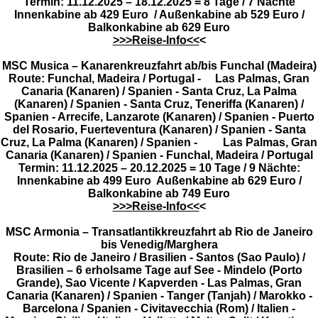
Termin: 11.12.2025 – 18.12.2025 = 8 Tage / 7 Nächte
Innenkabine ab 429 Euro / Außenkabine ab 529 Euro /
Balkonkabine ab 629 Euro
>>>Reise-Info<<
<
MSC Musica – Kanarenkreuzfahrt ab/bis Funchal (Madeira)
Route: Funchal, Madeira / Portugal - Las Palmas, Gran
Canaria (Kanaren) / Spanien - Santa Cruz, La Palma
(Kanaren) / Spanien - Santa Cruz, Teneriffa (Kanaren) /
Spanien - Arrecife, Lanzarote (Kanaren) / Spanien - Puerto
del Rosario, Fuerteventura (Kanaren) / Spanien - Santa
Cruz, La Palma (Kanaren) / Spanien - Las Palmas, Gran
Canaria (Kanaren) / Spanien - Funchal, Madeira / Portugal
Termin: 11.12.2025 – 20.12.2025 = 10 Tage / 9 Nächte:
Innenkabine ab 499 Euro Außenkabine ab 629 Euro /
Balkonkabine ab 749 Euro
>>>Reise-Info<<
<
MSC Armonia – Transatlantikkreuzfahrt ab Rio de Janeiro
bis Venedig/Marghera
Route: Rio de Janeiro / Brasilien - Santos (Sao Paulo) /
Brasilien – 6 erholsame Tage auf See - Mindelo (Porto
Grande), Sao Vicente / Kapverden - Las Palmas, Gran
Canaria (Kanaren) / Spanien - Tanger (Tanjah) / Marokko -
Barcelona / Spanien - Civitavecchia (Rom) / Italien -