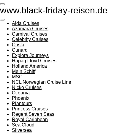
Zum
www.black-friday-reisen.de
Hauptinhalt
springen
Aida Cruises
Azamara Cruises
Carnival Cruises
Celebrity Cruises
Costa
Cunard
Explora Journeys
Hapag Lloyd Cruises
Holland America
Mein Schiff
MSC
NCL Norwegian Cruise Line
Nicko Cruises
Oceania
Phoenix
Plantours
Princess Cruises
Regent Seven Seas
Royal Caribbean
Sea Cloud
Silversea