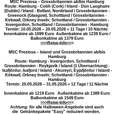
MSC Preziosa – Grossbritannien ab/bis Hamburg
Route: Hamburg - Cobh (Cork) / Irland - Dún Laoghaire
(Dublin) / Irland - Belfast, Nordirland / Grossbritannien -
Greenock (Glasgow), Schottland / Grossbritannien -
Kirkwall, Orkney Inseln; Schottland / Grossbritannien -
Invergordon, Schottland / Grossbritannien - Hamburg
Termin: 10.05.2026 – 20.05.2026 = 11 Tage / 10 Nächte:
Innenkabine ab 1099 Euro Außenkabine ab 1239 Euro /
Balkonkabine ab 1379 Euro
>>>Reise-Info<<
<
MSC Preziosa – Island und Grossbritannien ab/bis
Hamburg
Route: Hamburg - Invergordon, Schottland /
Grossbritannien - Reykjavik / Island (1 Übernachtung) -
Isafjördur, Isafjord / Island - Akureyri, Eyjafjördur / Island -
Kirkwall, Orkney Inseln; Schottland / Grossbritannien -
Hamburg
Termin: 20.05.2026 – 31.05.2026 = 12 Tage / 11 Nächte
Innenkabine ab 1219 Euro Außenkabine ab 1389 Euro
Balkonkabine ab 1549 Euro
>>>Reise-Info<<
<
Achtung: für alle Halloween-Angebote sind auch
die
Getränkepakete "Easy" reduziert worden,