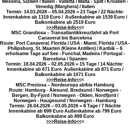
Messina, Sizilien / Italien - Valletta / Malta - Split / Kroatien -
Venedig (Marghera) / Italien
Termin: 14.03.2026 – 05.04.2026 = 23 Tage / 22 Nächte:
Innenkabine ab 1319 Euro / Außenkabine ab 1539 Euro /
Balkonkabine ab 2519 Euro
>>>Reise-Info<<
<
MSC Grandiosa – Transatlantikkreuzfahrt ab Port
Canaveral bis Barcelona
Route: Port Canaveral, Florida / USA - Miami, Florida / USA -
Philipsburg, St. Maarten (Kleine Antillen) / Karibik – 6
erholsame Tage auf See - Funchal, Madeira / Portugal -
Barcelona / Spanien
Termin: 18.04.2026 – 02.05.2026 = 15 Tage / 14 Nächte:
Innenkabine ab 671 Euro Außenkabine ab 871 Euro /
Balkonkabine ab 1071 Euro
>>>Reise-Info<<
<
MSC Preziosa – Nordeuropa ab/bis Hamburg
Route: Hamburg - Ålesund, Bredsund / Norwegen -
Bergen, By-Fjord / Norwegen - Olden, Nordfjord /
Norwegen - Haugesund / Norwegen - Hamburg
Termin: 26.04.2026 – 03.05.2026 = 8 Tage / 7 Nächte
Innenkabine ab 699 Euro Außenkabine ab 799 Euro
Balkonkabine ab 899 Euro
>>>Reise-Info<<
<