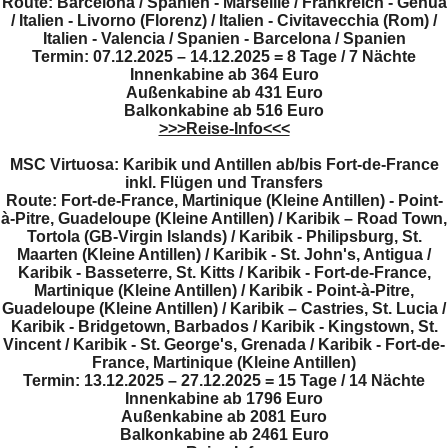
Route:
Barcelona / Spanien - Marseille / Frankreich - Genua
/ Italien - Livorno (Florenz) / Italien - Civitavecchia (Rom) /
Italien - Valencia / Spanien - Barcelona / Spanien
Termin: 07.12.2025 – 14.12.2025 = 8 Tage / 7 Nächte
Innenkabine ab
364 Euro
Außenkabine ab 431 Euro
Balkonkabine ab 516 Euro
>>>Reise-Info<<<
MSC Virtuosa: Karibik und Antillen ab/bis Fort-de-France
inkl. Flügen und Transfers
Route: Fort-de-France, Martinique (Kleine Antillen) - Point-
à-Pitre, Guadeloupe (Kleine Antillen) / Karibik – Road Town,
Tortola (GB-Virgin Islands) / Karibik - Philipsburg, St.
Maarten (Kleine Antillen) / Karibik - St. John's, Antigua /
Karibik - Basseterre, St. Kitts / Karibik - Fort-de-France,
Martinique (Kleine Antillen) / Karibik - Point-à-Pitre,
Guadeloupe (Kleine Antillen) / Karibik – Castries, St. Lucia /
Karibik - Bridgetown, Barbados / Karibik - Kingstown, St.
Vincent / Karibik -
St. George's, Grenada / Karibik - Fort-de-
France, Martinique (Kleine Antillen)
Termin: 13.12.2025 – 27.12.2025 = 15 Tage / 14 Nächte
Innenkabine ab
1796 Euro
Außenkabine ab 2081 Euro
Balkonkabine ab 2461 Euro