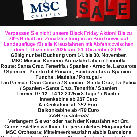
Verpassen Sie nicht unsere Black Friday Aktion! Bis zu
70% Rabatt auf Zusatzleistungen an Bord sowie auf
Landausflüge für alle Kreuzfahrten mit Abfahrt zwischen
dem 1. Dezember 2025 und 31. Dezember 2026.
Gültig nur bei Buchung vom 14. bis 30. November.
MSC Musica: Kanaren-Kreuzfahrt ab/bis Teneriffa
Route: Santa Cruz, Teneriffa / Spanien - Arrecife, Lanzarote
/ Spanien - Puerto del Rosario, Fuerteventura / Spanien -
Funchal, Madeira / Portugal -
Las Palmas, Gran Canaria / Spanien - Santa Cruz, La Palma
/ Spanien - Santa Cruz, Teneriffa / Spanien
Termin: 07.12.- 14.12.2025 = 8 Tage / 7 Nächte
Innenkabine ab
267 Euro
Außenkabine ab 352 Euro
Balkonkabine ab 479 Euro
>>>Reise-Info<<<
Verlängern Sie vor oder nach der Kreuzfahrt vor Ort.
Gerne erstellen wir Ihnen Ihr persönliches Flugangebot.
MSC Orchestra: Mittelmeerkreuzfahrt ab/bis Barcelona